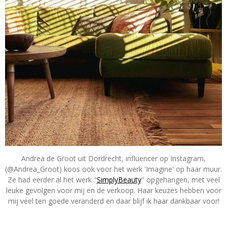
Andrea de Groot uit Dordrecht, influencer op Instagram,
(@Andrea_Groot) koos ook voor het werk 'Imagine' op haar muur.
Ze had eerder al het werk "
SimplyBeauty
" opgehangen, met veel
leuke gevolgen voor mij en de verkoop. Haar keuzes hebben voor
mij veel ten goede veranderd en daar blijf ik haar dankbaar voor!