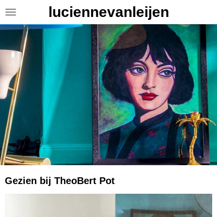
luciennevanleijen
Ga
direct
naar
de
hoofdinhoud
Gezien bij TheoBert Pot