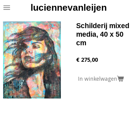
luciennevanleijen
Ga
direct
naar
Schilderij mixed
de
hoofdinhoud
media, 40 x 50
cm
€ 275,00
In winkelwagen